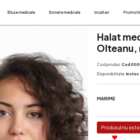
Bluze medicale
Bonete medicale
Incaltari
Promotii
Halat med
Olteanu, 
Cod produs:
Cod 000
Disponibilitate:
In stoc
MARIME
Produsul nu este 