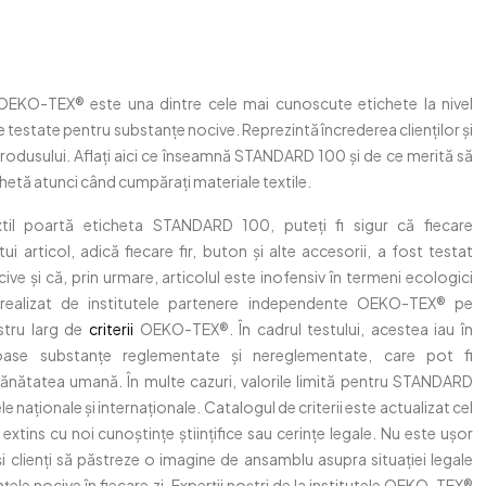
KO-TEX® este una dintre cele mai cunoscute etichete la nivel
e testate pentru substanțe nocive. Reprezintă încrederea clienților și
produsului. Aflați aici ce înseamnă STANDARD 100 și de ce merită să
chetă atunci când cumpărați materiale textile.
xtil poartă eticheta STANDARD 100, puteți fi sigur că fiecare
 articol, adică fiecare fir, buton și alte accesorii, a fost testat
ve și că, prin urmare, articolul este inofensiv în termeni ecologici
 realizat de institutele partenere independente OEKO-TEX® pe
tru larg de
criterii
OEKO-TEX®. În cadrul testului, acestea iau în
ase substanțe reglementate și nereglementate, care pot fi
ănătatea umană. În multe cazuri, valorile limită pentru STANDARD
 naționale și internaționale. Catalogul de criterii este actualizat cel
 extins cu noi cunoștințe științifice sau cerințe legale. Nu este ușor
i clienți să păstreze o imagine de ansamblu asupra situației legale
țele nocive în fiecare zi. Experții noștri de la institutele OEKO-TEX®