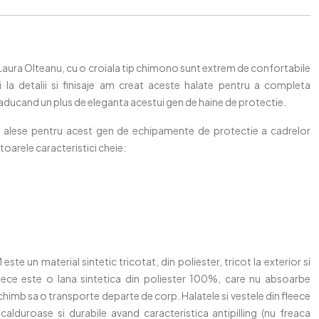
 Laura Olteanu, cu o croiala tip chimono sunt extrem de confortabile
i la detalii si finisaje am creat aceste halate pentru a completa
ducand un plus de eleganta acestui gen de haine de protectie.
nt alese pentru acest gen de echipamente de protectie a cadrelor
arele caracteristici cheie:
te un material sintetic tricotat, din poliester, tricot la exterior si
Fleece este o lana sintetica din poliester 100%, care nu absoarbe
schimb sa o transporte departe de corp. Halatele si vestele din fleece
calduroase si durabile avand caracteristica antipilling (nu freaca