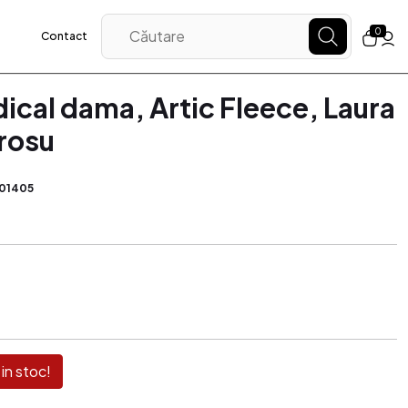
0
Contact
ical dama, Artic Fleece, Laura
rosu
01405
in stoc!