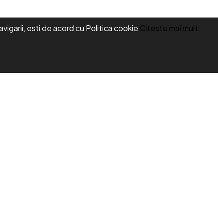
vigarii, esti de acord cu Politica cookie
Citeste mai mult
 si
Uniforma medicala dama, Laura Olteanu,
bluza-pantalon, bleumarin
În stoc
ugă în Coş
280,00 Lei
Adaugă în Coş