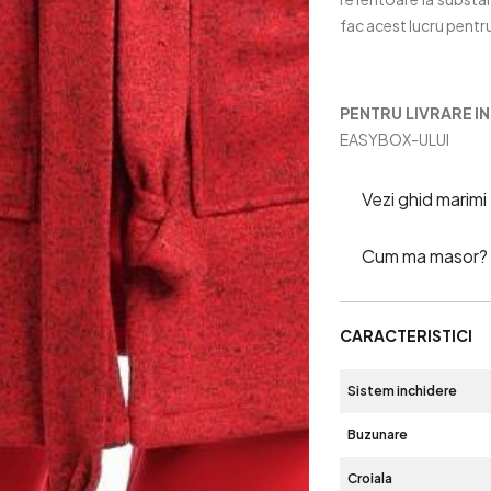
fac acest lucru pentr
PENTRU
LIVRARE I
EASYBOX-ULUI
Vezi ghid marimi
Cum ma masor?
CARACTERISTICI
Sistem inchidere
Buzunare
Croiala