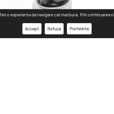
feri o experienta de navigare cat mai buna. Prin continuarea na
Accept
Refuza
Preferinte
icala, Laura Olteanu, roz
Costum medical dama, bluza
pantaloni, negru
În stoc
Adaugă în Coş
280,00 Lei
Ada