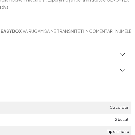
u dvs.
N EASYBOX
VA RUGAM SA NE TRANSMITETI IN COMENTARII NUMELE
Cu cordon
2 bucati
Tip chimono