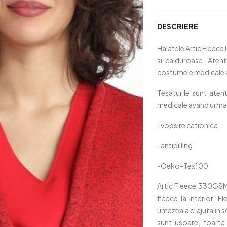
DESCRIERE
Halatele Artic Fleece
si calduroase. Atent
costumele medicale a
Tesaturile sunt ate
medicale avand urmato
-vopsire cationica
-antipilling
-Oeko-Tex100
Artic Fleece 330GSM es
fleece la interior. 
umezeala ci ajuta in 
sunt usoare, foarte 