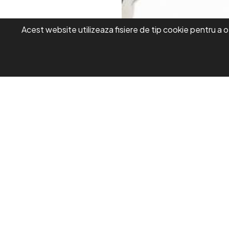
Acest website utilizeaza fisiere de tip cookie pentru a o
Din aceeasi categorie
Uniforma med
Uniforma medicala dama, bluza cu
fermoar-pantaloni jogger, negru
În stoc
În stoc
280,00 Lei
280,00 Lei
Adaugă în Coş