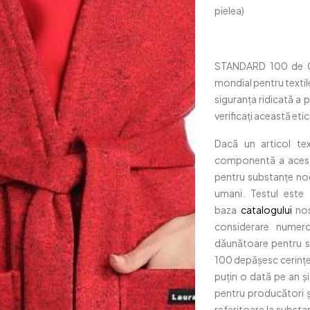
pielea)
STANDARD 100 de OE
mondial pentru textil
siguranța ridicată a 
verificați această eti
Dacă un articol te
componentă a acestui
pentru substanțe noci
umani. Testul este
baza
catalogului
nos
considerare numero
dăunătoare pentru s
100 depășesc cerințele
puțin o dată pe an și
pentru producători ș
referitoare la substan