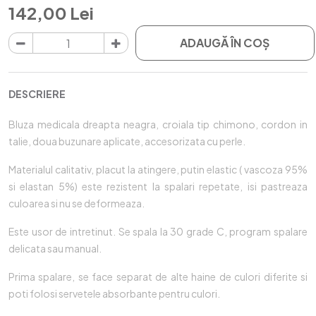
142,00 Lei
ADAUGĂ ÎN COŞ
DESCRIERE
Bluza medicala dreapta neagra, croiala tip chimono, cordon in
talie, doua buzunare aplicate, accesorizata cu perle.
Materialul calitativ, placut la atingere, putin elastic ( vascoza 95%
si elastan 5%) este rezistent la spalari repetate, isi pastreaza
culoarea si nu se deformeaza.
Este usor de intretinut. Se spala la 30 grade C, program spalare
delicata sau manual.
Prima spalare, se face separat de alte haine de culori diferite si
poti folosi servetele absorbante pentru culori.