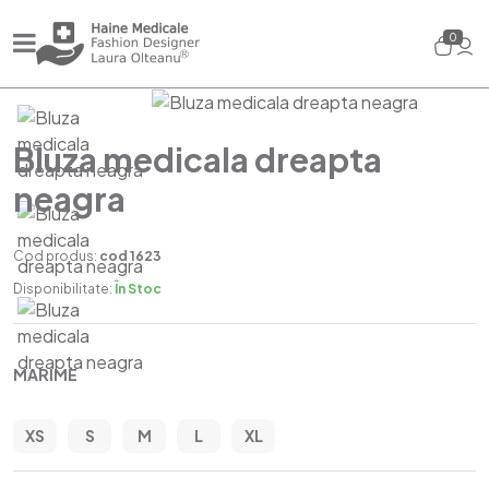
0
Bluza medicala dreapta
neagra
Cod produs:
cod 1623
Disponibilitate:
În Stoc
MARIME
XS
S
M
L
XL