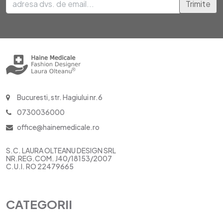
Trimite
Bucuresti, str. Hagiului nr.6
0730036000
office@hainemedicale.ro
S.C. LAURA OLTEANU DESIGN SRL
NR.REG.COM. J40/18153/2007
C.U.I. RO 22479665
CATEGORII