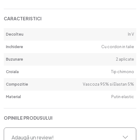
CARACTERISTICI
Decolteu
In V
Inchidere
Cu cordon in talie
Buzunare
2 aplicate
Croiala
Tip chimono
Compozitie
Vascoza 95% si Elastan 5%
Material
Putin elastic
OPINIILE PRODUSULUI
Adaugă un review!