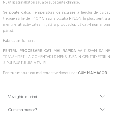
Nu utilizati inalbitori sau alte substante chimice.
Se poate calca. Temperatura de încălzire a fierului de călcat
trebuie să fie de 140 ° C sau la pozitia NYLON. În plus, pentru a
menține atractivitatea inițială a produsului, călcați-l numai prin
pânză.
Fabricat in Romania!
PENTRU PROCESARE CAT MAI RAPIDA
VA RUGAM SA NE
TRANSMITETI LA COMENTARII DIMENSIUNEA IN CENTRIMETRII IN
JURUL BUSTULUI SI A TALIEI.
Pentru a masura cat mai corect vezi sectiunea
CUM MA MASOR
.
Vezi ghid marimi
Cum ma masor?