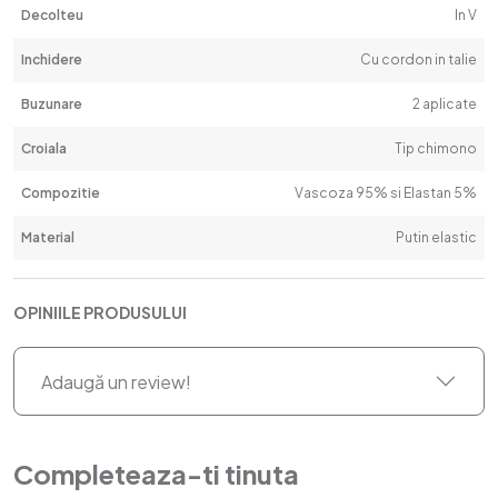
Decolteu
In V
Inchidere
Cu cordon in talie
Buzunare
2 aplicate
Croiala
Tip chimono
Compozitie
Vascoza 95% si Elastan 5%
Material
Putin elastic
OPINIILE PRODUSULUI
Adaugă un review!
Completeaza-ti tinuta