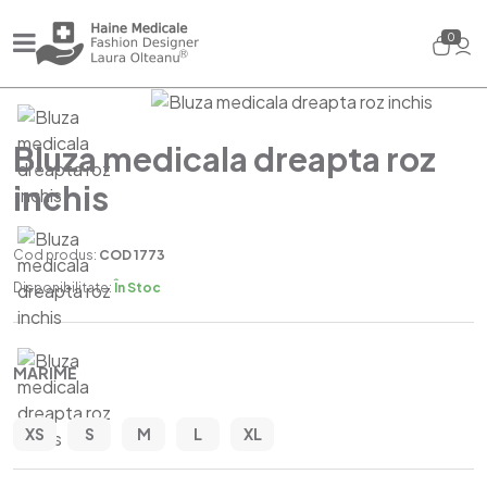
0
Bluza medicala dreapta roz
inchis
Cod produs:
COD 1773
Disponibilitate:
În Stoc
MARIME
XS
S
M
L
XL