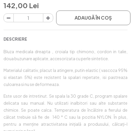
142,00 Lei
ADAUGĂ ÎN COŞ
DESCRIERE
Bluza medicala dreapta , croiala tip chimono, cordon in talie,
doua buzunare aplicate, accesorizata cu perle sintetice.
Materialul calitativ, placut la atingere, putin elastic ( vascoza 95%
si elastan 5%) este rezistent la spalari repetate, isi pastreaza
culoarea si nu se deformeaza.
Este usor de intretinut. Se spala la 30 grade C, program spalare
delicata sau manual. Nu utilizati inalbitori sau alte substante
chimice. Se poate calca. Temperatura de încălzire a fierului de
călcat trebuie să fie de 140 ° C sau la pozitia NYLON. În plus,
pentru a menține atractivitatea inițială a produsului, călcați-l