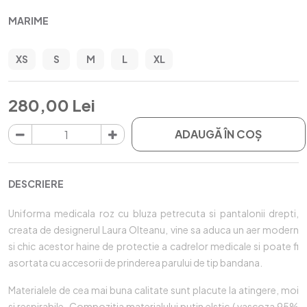
MARIME
XS
S
M
L
XL
280,00 Lei
ADAUGĂ ÎN COŞ
DESCRIERE
Uniforma medicala roz cu bluza petrecuta si pantalonii drepti,
creata de designerul Laura Olteanu, vine sa aduca un aer modern
si chic acestor haine de protectie a cadrelor medicale si poate fi
asortata cu accesorii de prinderea parului de tip bandana.
Materialele de cea mai buna calitate sunt placute la atingere, moi
si respirabile. Compozitia materialului putin elstic ( vascoza 95%