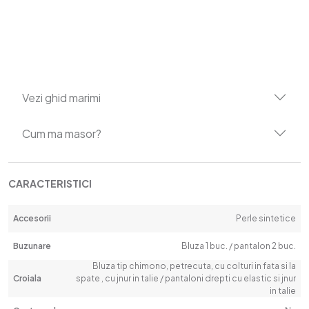
Vezi ghid marimi
Cum ma masor?
CARACTERISTICI
Accesorii
Perle sintetice
Buzunare
Bluza 1 buc. / pantalon 2 buc.
Bluza tip chimono, petrecuta, cu colturi in fata si la
Croiala
spate , cu jnur in talie / pantaloni drepti cu elastic si jnur
in talie