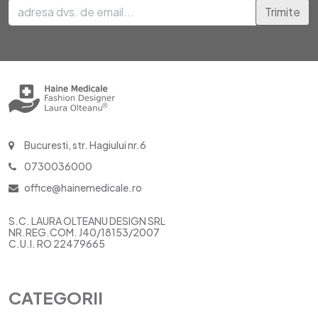
Trimite
Bucuresti, str. Hagiului nr.6
0730036000
office@hainemedicale.ro
S.C. LAURA OLTEANU DESIGN SRL
NR.REG.COM. J40/18153/2007
C.U.I. RO 22479665
CATEGORII