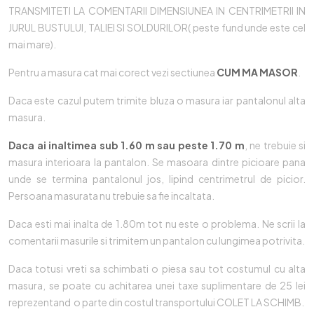
TRANSMITETI LA COMENTARII DIMENSIUNEA IN CENTRIMETRII IN
JURUL BUSTULUI, TALIEI SI SOLDURILOR( peste fund unde este cel
mai mare).
Pentru a masura cat mai corect vezi sectiunea
CUM MA MASOR
.
Daca este cazul putem trimite bluza o masura iar pantalonul alta
masura.
Daca ai inaltimea sub 1.60 m sau peste 1.70 m
, ne trebuie si
masura interioara la pantalon. Se masoara dintre picioare pana
unde se termina pantalonul jos, lipind centrimetrul de picior.
Persoana masurata nu trebuie sa fie incaltata.
Daca esti mai inalta de 1.80m tot nu este o problema. Ne scrii la
comentarii masurile si trimitem un pantalon cu lungimea potrivita.
Daca totusi vreti sa schimbati o piesa sau tot costumul cu alta
masura, se poate cu achitarea unei taxe suplimentare de 25 lei
reprezentand o parte din costul transportului COLET LA SCHIMB.