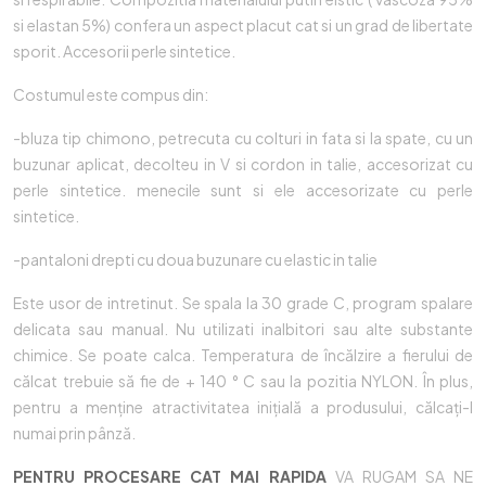
si elastan 5%) confera un aspect placut cat si un grad de libertate
sporit. Accesorii perle sintetice.
Costumul este compus din:
-bluza tip chimono, petrecuta cu colturi in fata si la spate, cu un
buzunar aplicat, decolteu in V si cordon in talie, accesorizat cu
perle sintetice. menecile sunt si ele accesorizate cu perle
sintetice.
-pantaloni drepti cu doua buzunare cu elastic in talie
Este usor de intretinut. Se spala la 30 grade C, program spalare
delicata sau manual. Nu utilizati inalbitori sau alte substante
chimice. Se poate calca. Temperatura de încălzire a fierului de
călcat trebuie să fie de + 140 ° C sau la pozitia NYLON. În plus,
pentru a menține atractivitatea inițială a produsului, călcați-l
numai prin pânză.
PENTRU PROCESARE CAT MAI RAPIDA
VA RUGAM SA NE