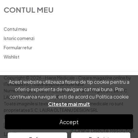
CONTUL MEU
Contul meu
Istoric comenzi
Formular retur
Wishlist
Copyright © 2026 - Haine Medicale -
Creare magazine online by
Acest website utilizeaza fisiere de tip cookie pentru a
ITeXclusiv.ro
| Toate drepturile rezervate
oferi o experienta de navigare cat mai buna. Prin
Numele si logoul Haine Medicale sunt marci inregistrate ale S.C.
continuarea navigarii, esti de acord cu Politica cookie
LAURA OLTEANU DESIGN SRL.
Citeste mai mult
Toate imaginile si textele de pe site-ul hainemedicale.ro sunt
proprietatea S.C. LAURA OLTEANU DESIGN SRL
( Daca nu este altfel specificat )
Accept